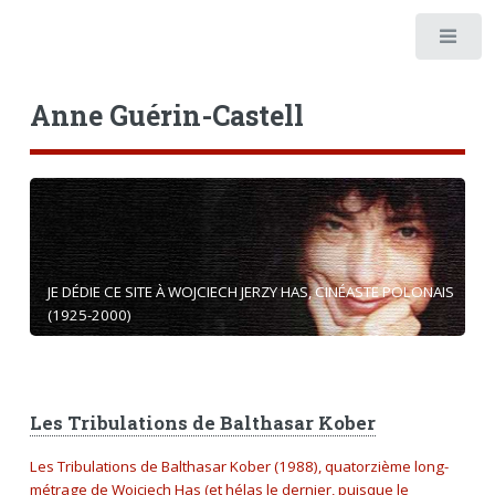
Anne Guérin-Castell
JE DÉDIE CE SITE À WOJCIECH JERZY HAS, CINÉASTE POLONAIS
(1925-2000)
Les Tribulations de Balthasar Kober
Les Tribulations de Balthasar Kober (1988), quatorzième long-
métrage de Wojciech Has (et hélas le dernier, puisque le