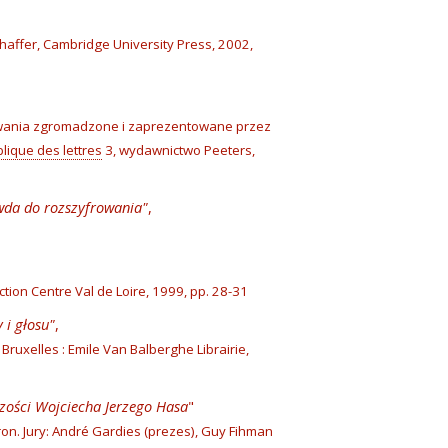
Shaffer, Cambridge University Press, 2002,
cowania zgromadzone i zaprezentowane przez
lique des lettres
3, wydawnictwo Peeters,
wda do rozszyfrowania"
,
tion Centre Val de Loire, 1999, pp. 28-31
 i głosu"
,
Bruxelles : Emile Van Balberghe Librairie,
czości Wojciecha Jerzego Hasa
"
on. Jury: André Gardies (prezes), Guy Fihman