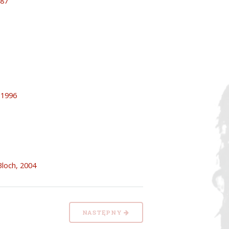
987
, 1996
Bloch, 2004
NASTĘPNY