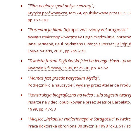
"Film ocalony spod nożyc cenzury"
,
Krytyka porównawcza
, tom 24, opublikowane przez E. S. 
pp.167-192
"Prezentacja filmu
Rękopis znaleziony w Saragossie"
Rękopis znaleziony w Saragossie
i jego między-linie, opra
Jana Hermana, Paul Pelckmans i François Rosset,
La Répub
Louvain-Paris, 2001, pp 259-270
"Dwoista forma Szyfrów Wojciecha Jerzego Hasa - pra
Kwartalnik filmowy, 1999, n° 29-30
, pp. 42-52
"Montaż jest przede wszystkim Myślą"
,
Podręcznik dla nauczycieli, wydany przez Atelier de Produc
"Konstrukcja biograficzna na video : siła sugestii twarzy
Pisarze na video
, opublikowane przez Beatrice Barbalato, 
1999, pp. 47-53
"
Miejsce „Rękopisu znalezionego w Saragossie” w twór
Praca doktorska obroniona 30 stycznia 1998 roku. 617 str