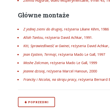
Ziemia Hagarde
, video eksperymentalne, 9 min 45, 1
Główne montaże
Z jednej ziemi do drugiej
, reżyseria Liliane Kihm, 1986
Allah Tantou
, reżyseria David Achkar, 1991.
Kiti, Sprawiedliwość w Gwinei
, reżyseria David Achkar
Jean Epstein, Termaji
, reżyseria Mado Le Gall, 1997
Moshe Zalcman
, reżyseria Mado Le Gall, 1999
Jeanne dzisiaj
, reżyseria Marcel Hanoun, 2000
Francky i Nicolas, na skraju pracy
, reżyseria Bernard 
POPRZEDNI