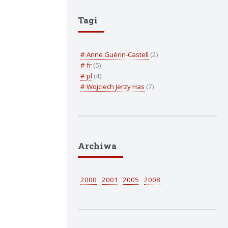
Tagi
# Anne Guérin-Castell
(2)
# fr
(5)
# pl
(4)
# Wojciech Jerzy Has
(7)
Archiwa
2000
2001
2005
2008