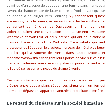
par l'attente de Wokulski devant le palais illuminé, sous la neige,
au milieu d'un groupe de badauds - une femme sans manteau à
l'avant du champ essaie de lutter contre le froid -, avant qu'il se
ne décide à se diriger vers l'entrée.)
S'y condensent quatre
scènes qui, dans le roman, se passent dans des lieux différents.
Le concert donné chez les Ducresson en l'honneur d'un
violoniste italien, une conversation dans la rue entre Madame
Wasowska et Wokulski, et deux scènes qui ont pour cadre la
maison d'Izabella : dans l'une, Wokulski offre à Izabella, qui vient
d'accepter de l'épouser, le précieux morceau de métal plus léger
que l'air qu'il a ramené de Paris ; dans l'autre, Izabella et
Madame Wasowska échangent leurs points de vue sur ce futur
mariage. L'intérieur somptueux du palais du prince devient ainsi
le lieu où se resserre le nœud du drame à venir.
Ces deux intérieurs que tout oppose sont reliés par un jeu
d'échos entre quatre plans-séquences singuliers : un lien qui
permet de dépasser l'apparente antithèse entre luxe et misère.
Le regard du cinéaste sur la société humaine