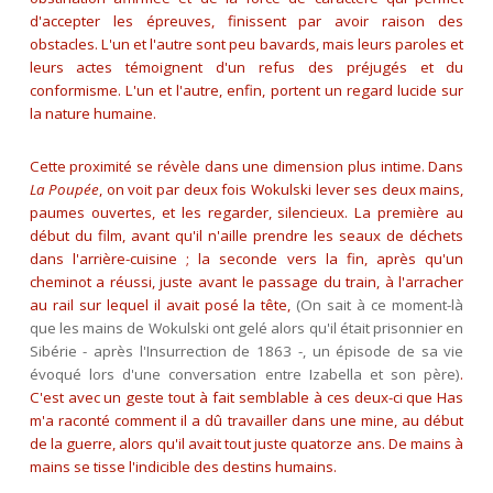
d'accepter les épreuves, finissent par avoir raison des
obstacles. L'un et l'autre sont peu bavards, mais leurs paroles et
leurs actes témoignent d'un refus des préjugés et du
conformisme. L'un et l'autre, enfin, portent un regard lucide sur
la nature humaine.
Cette proximité se révèle dans une dimension plus intime. Dans
La Poupée
, on voit par deux fois Wokulski lever ses deux mains,
paumes ouvertes, et les regarder, silencieux. La première au
début du film, avant qu'il n'aille prendre les seaux de déchets
dans l'arrière-cuisine ; la seconde vers la fin, après qu'un
cheminot a réussi, juste avant le passage du train, à l'arracher
au rail sur lequel il avait posé la tête,
(On sait à ce moment-là
que les mains de Wokulski ont gelé alors qu'il était prisonnier en
Sibérie - après l'Insurrection de 1863 -, un épisode de sa vie
évoqué lors d'une conversation entre Izabella et son père)
.
C'est avec un geste tout à fait semblable à ces deux-ci que Has
m'a raconté comment il a dû travailler dans une mine, au début
de la guerre, alors qu'il avait tout juste quatorze ans. De mains à
mains se tisse l'indicible des destins humains.