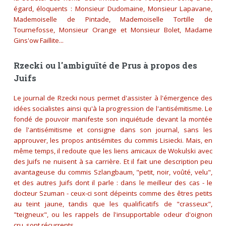
égard, éloquents : Monsieur Dudomaine, Monsieur Lapavane,
Mademoiselle de Pintade, Mademoiselle Tortille de
Tournefosse, Monsieur Orange et Monsieur Bolet, Madame
Gins'ow Faillite...
Rzecki ou l'ambiguïté de Prus à propos des
Juifs
Le journal de Rzecki nous permet d'assister à l'émergence des
idées socialistes ainsi qu'à la progression de l'antisémitisme. Le
fondé de pouvoir manifeste son inquiétude devant la montée
de l'antisémitisme et consigne dans son journal, sans les
approuver, les propos antisémites du commis Lisiecki. Mais, en
même temps, il redoute que les liens amicaux de Wokulski avec
des Juifs ne nuisent à sa carrière. Et il fait une description peu
avantageuse du commis Szlangbaum, "petit, noir, voûté, velu",
et des autres Juifs dont il parle : dans le meilleur des cas - le
docteur Szuman - ceux-ci sont dépeints comme des êtres petits
au teint jaune, tandis que les qualificatifs de "crasseux",
"teigneux", ou les rappels de l'insupportable odeur d'oignon
cru, sont récurrents.