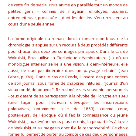
de cette fin de siècle. Prus anime en parallèle tout un monde de
petites gens - commis de magasin, employés, usuriers,
entremetteuse, prostituée -, dont les destins s'entrecroisent au
cours d'une seule année.
La forme originale du roman, dont la construction bouscule la
chronologie, s'appuie sur un recours à deux procédés différents
pour chacun des deux personnages principaux. Dans le cas de
Wokulski, Prus utilise la "
technique déambulatoire (...) où un
monologue intérieur se lie à une vision, à demi-intérieure, elle
aussi, de quelque itinéraire dans un paysage urbain
" (Jean
Fabre, p. XVII). Dans le cas de Rzecki, il insère des pans entiers
de son journal, sous forme de chapitres intitulés : "Journal d'un
vieux fondé de pouvoir". Rzecki mêle ses souvenirs personnels
- ceux datant de sa participation à la révolte de Hongrie en 1848
(une façon pour l'écrivain d'évoquer les insurrections
polonaises, notamment celle de 1863), comme ceux,
postérieurs, de l'époque où il fait la connaissance du jeune
Wokulski -, aux événements plus récents, la plupart liés à la vie
de Wokulski et au magasin dont il a la responsabilité. Ce choix
formel lui permet de porter au compte de ces deux personnages