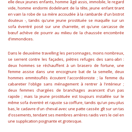
elle deux jeunes enfants, homme âgé assis, immobile, le regard
vide, homme endormi dodelinant de la tête, jeune enfant tirant
en vain la robe de sa mère accoudée à la rambarde d'un bistrot
douteux -, tandis qu'une jeune prostituée se maquille sur un
sofa éventré posé sur une charrette, et qu'une carcasse de
bœuf achève de pourrir au milieu de la chaussée encombrée
d'immondices.
Dans le deuxième travelling les personnages, moins nombreux,
se serrent contre les façades, piètres refuges des sans-abri :
deux hommes se réchauffent à un brasero de fortune, une
femme assise dans une encoignure bat de la semelle, deux
hommes emmitouflés écoutent l'accordéoniste ; la femme du
cabaretier l'oblige sans ménagement à rentrer à l'intérieur ;
deux femmes chargées de branchages avancent d'un pas
rapide ; mais la jeune prostituée est toujours installée sur le
même sofa éventré et rajuste sa coiffure, tandis qu'un peu plus
bas, le cadavre d'un cheval avec une patte cassée gît sur un tas
d'ossements, tendant ses membres arrières raidis vers le ciel en
une supplication poignante et grotesque.