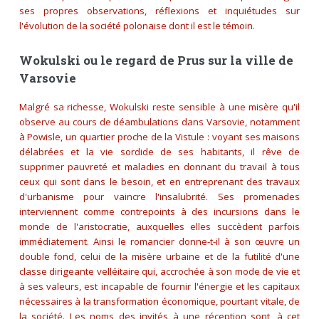
ses propres observations, réflexions et inquiétudes sur
l'évolution de la société polonaise dont il est le témoin.
Wokulski ou le regard de Prus sur la ville de
Varsovie
Malgré sa richesse, Wokulski reste sensible à une misère qu'il
observe au cours de déambulations dans Varsovie, notamment
à Powisle, un quartier proche de la Vistule : voyant ses maisons
délabrées et la vie sordide de ses habitants, il rêve de
supprimer pauvreté et maladies en donnant du travail à tous
ceux qui sont dans le besoin, et en entreprenant des travaux
d'urbanisme pour vaincre l'insalubrité. Ses promenades
interviennent comme contrepoints à des incursions dans le
monde de l'aristocratie, auxquelles elles succèdent parfois
immédiatement. Ainsi le romancier donne-t-il à son œuvre un
double fond, celui de la misère urbaine et de la futilité d'une
classe dirigeante velléitaire qui, accrochée à son mode de vie et
à ses valeurs, est incapable de fournir l'énergie et les capitaux
nécessaires à la transformation économique, pourtant vitale, de
la société. Les noms des invités à une réception sont, à cet