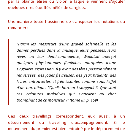
par la plainte étirée du violon à laquelle viennent s'ajouter
quelques rires étouffés mêlés de sanglots.
Une manière toute hassienne de transposer les notations du
romancier :
"
Parmi les messieurs d'une gravité solennelle et les
dames perdues dans la musique, leurs pensées, leurs
rêves ou leur demi-somnolence, Wokulski aperçut
quelques physionomies féminines marquées d'une
singulière expression. Il y avait des têtes passionnément
renversées, des joues fiévreuses, des yeux brûlants, des
lèvres entrouvertes et frémissantes comme sous l'effet
d'un narcotique. "Quelle horreur ! songeait-il. Que sont
ces créatures maladives qui s'attellent au char
triomphant de ce monsieur ?
" (tome III, p. 159)
Ces deux travellings correspondent, eux aussi, à un
détournement du travelling d'accompagnement. Si le
mouvement du premier est bien entraîné par le déplacement de