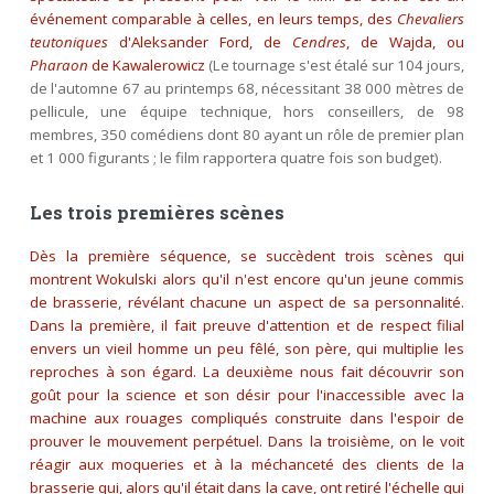
événement comparable à celles, en leurs temps, des
Chevaliers
teutoniques
d'Aleksander Ford, de
Cendres
, de Wajda, ou
Pharaon
de Kawalerowicz
(Le tournage s'est étalé sur 104 jours,
de l'automne 67 au printemps 68, nécessitant 38 000 mètres de
pellicule, une équipe technique, hors conseillers, de 98
membres, 350 comédiens dont 80 ayant un rôle de premier plan
et 1 000 figurants ; le film rapportera quatre fois son budget).
Les trois premières scènes
Dès la première séquence, se succèdent trois scènes qui
montrent Wokulski alors qu'il n'est encore qu'un jeune commis
de brasserie, révélant chacune un aspect de sa personnalité.
Dans la première, il fait preuve d'attention et de respect filial
envers un vieil homme un peu fêlé, son père, qui multiplie les
reproches à son égard. La deuxième nous fait découvrir son
goût pour la science et son désir pour l'inaccessible avec la
machine aux rouages compliqués construite dans l'espoir de
prouver le mouvement perpétuel. Dans la troisième, on le voit
réagir aux moqueries et à la méchanceté des clients de la
brasserie qui, alors qu'il était dans la cave, ont retiré l'échelle qui