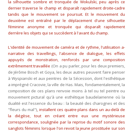
la silhouette sombre et tronquée de Wokulski, peu après ce
dernier traverse le champ et disparaît rapidement droite-cadre
tandis que le mouvement se poursuit. Et le mouvement du
deuxième est entraîné par le déplacement d'une silhouette
féminine anonyme et tronquée qui disparaît rapidement
derrière les objets qui se succèdent à l'avant du champ.
L'identité de mouvement de caméra et de rythme, l'utilisation a-
narrative des travellings, l'absence de dialogue, les effets
appuyés de monstration, renforcés par une composition
extrêmement travaillée
(On a pu parler, pour les deux premiers,
de Jérôme Bosch et Goya, les deux autres peuvent faire penser
à Wyspianski et aux peintres de la Sécession, dont l'esthétique
a imprégné Cracovie, la ville de Has. Mais, fondamentalement, la
composition de ces plans renvoie moins à tel ou tel peintre ou
mouvement pictural qu'à une esthétique baudelairienne où la
dualité est l'essence du beau : la beauté des charognes et des
"fleurs du mal")
, installent ces quatre plans dans un au-delà de
la diégèse, tout en créant entre eux une mystérieuse
correspondance, soulignée par la reprise du motif sonore des
sanglots féminins lorsque l'on revoit la jeune prostituée sur son