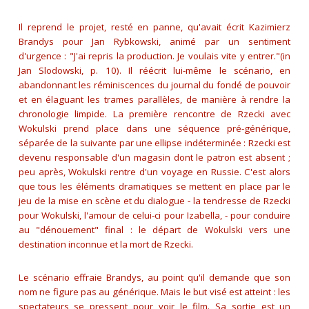
Il reprend le projet, resté en panne, qu'avait écrit Kazimierz
Brandys pour Jan Rybkowski, animé par un sentiment
d'urgence : "
J'ai repris la production. Je voulais vite y entrer.
"(in
Jan Slodowski, p. 10). Il réécrit lui-même le scénario, en
abandonnant les réminiscences du journal du fondé de pouvoir
et en élaguant les trames parallèles, de manière à rendre la
chronologie limpide. La première rencontre de Rzecki avec
Wokulski prend place dans une séquence pré-générique,
séparée de la suivante par une ellipse indéterminée : Rzecki est
devenu responsable d'un magasin dont le patron est absent ;
peu après, Wokulski rentre d'un voyage en Russie. C'est alors
que tous les éléments dramatiques se mettent en place par le
jeu de la mise en scène et du dialogue - la tendresse de Rzecki
pour Wokulski, l'amour de celui-ci pour Izabella, - pour conduire
au "dénouement" final : le départ de Wokulski vers une
destination inconnue et la mort de Rzecki.
Le scénario effraie Brandys, au point qu'il demande que son
nom ne figure pas au générique. Mais le but visé est atteint : les
spectateurs se pressent pour voir le film. Sa sortie est un