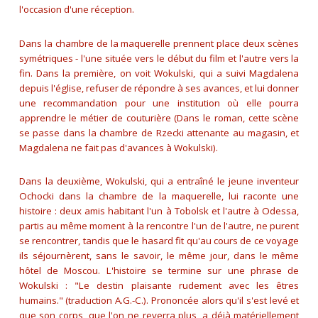
l'occasion d'une réception.
Dans la chambre de la maquerelle prennent place deux scènes
symétriques - l'une située vers le début du film et l'autre vers la
fin. Dans la première, on voit Wokulski, qui a suivi Magdalena
depuis l'église, refuser de répondre à ses avances, et lui donner
une recommandation pour une institution où elle pourra
apprendre le métier de couturière (Dans le roman, cette scène
se passe dans la chambre de Rzecki attenante au magasin, et
Magdalena ne fait pas d'avances à Wokulski).
Dans la deuxième, Wokulski, qui a entraîné le jeune inventeur
Ochocki dans la chambre de la maquerelle, lui raconte une
histoire : deux amis habitant l'un à Tobolsk et l'autre à Odessa,
partis au même moment à la rencontre l'un de l'autre, ne purent
se rencontrer, tandis que le hasard fit qu'au cours de ce voyage
ils séjournèrent, sans le savoir, le même jour, dans le même
hôtel de Moscou. L'histoire se termine sur une phrase de
Wokulski : "
Le destin plaisante rudement avec les êtres
humains.
" (traduction A.G.-C.). Prononcée alors qu'il s'est levé et
que son corps, que l'on ne reverra plus, a déjà matériellement