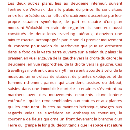
Les deux autres plans, liés au deuxième intérieur, suivent
l'entrée de Wokulski dans le palais du prince. Ils sont situés
entre les précédents : un effet d'encadrement accentué par leur
propre situation symétrique, de part et d'autre d'un plan
montrant Wokulski en train de regarder. Ils sont eux aussi
constitués de deux lents travelling latéraux, d'environ une
minute chacun, accompagnés par le son du premier mouvement
du concerto pour violon de Beethoven que joue un orchestre
dans le fond de la vaste serre ouverte sur le salon du palais : le
premier, en vue large, va de la gauche vers la droite du cadre ; le
deuxième, en vue rapprochée, de la droite vers la gauche. Ces
travellings montrent, dans un rythme ralenti accordé à celui de la
musique, un entrelacs de statues, de plantes exotiques et de
femmes richement parées qui attendent, assises ou debout,
saisies dans une immobilité mortelle - certaines s'éventent ou
marchent avec des mouvements empreints d'une lenteur
exténuée - qui les rend semblables aux statues et aux plantes
qui les entourent : bustes au maintien hiératique, visages aux
regards vides se succèdent en arabesques continues, la
couronne de fleurs qui orne un front devenant la branche d'un
lierre qui grimpe le long du décor, tandis que l'espace est saturé