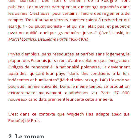
des "sionistes". Des listes d'"ennemis de la Pologne" sont
publiées. Les ouvriers participent aux meetings organisés dans
les usines. C'est aussi, pour certains, l'heure des règlements de
compte: "Des tribunaux secrets commençaient à rechercher qui
était Juif - ou plutôt sioniste - et qui ne l'était pas, et peut-être
avait-on oublié quelque grand-mère juive..." (Józef Lipski, in
Marcel Łoziński, Deuxième Partie 1956-1970
).
Privés d'emplois, sans ressources et parfois sans logement, la
plupart des Polonais juifs n'ont d'autre solution que l'émigration.
Obligés de renoncer à la nationalité polonaise, ils deviennent
apatrides, quittant leur pays "dans des conditions à la fois
indécentes et humiliantes" (Michel Wieviorka, p. 140) L'exode se
poursuit l'année suivante. Dans le même temps, se produit un
extraordinaire mouvement d'adhésions au Parti: 37 000
nouveaux candidats prennent leur carte cette année-là.
C'est dans ce contexte que Wojciech Has adapte
Lalka
(La
Poupée) de Prus.
2. Le roman