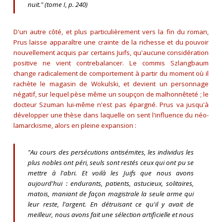
nuit.
" (tome I, p. 240)
D'un autre côté, et plus particulièrement vers la fin du roman,
Prus laisse apparaître une crainte de la richesse et du pouvoir
nouvellement acquis par certains Juifs, qu'aucune considération
positive ne vient contrebalancer. Le commis Szlangbaum
change radicalement de comportement à partir du moment où il
rachète le magasin de Wokulski, et devient un personnage
négatif, sur lequel pèse même un soupçon de malhonnêteté ; le
docteur Szuman lui-même n'est pas épargné. Prus va jusqu'à
développer une thèse dans laquelle on sent l'influence du néo-
lamarckisme, alors en pleine expansion :
"Au cours des persécutions antisémites, les individus les
plus nobles ont péri, seuls sont restés ceux qui ont pu se
mettre à l'abri. Et voilà les Juifs que nous avons
aujourd'hui : endurants, patients, astucieux, solitaires,
matois, maniant de façon magistrale la seule arme qui
leur reste, l'argent. En détruisant ce qu'il y avait de
meilleur, nous avons fait une sélection artificielle et nous