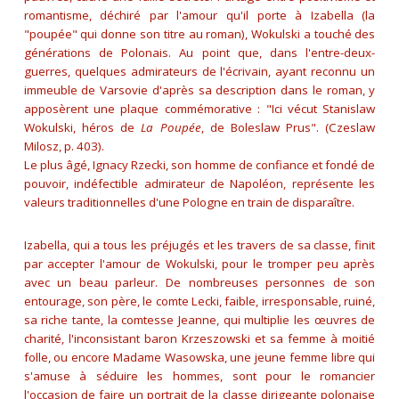
romantisme, déchiré par l'amour qu'il porte à Izabella (la
"poupée" qui donne son titre au roman), Wokulski a touché des
générations de Polonais. Au point que, dans l'entre-deux-
guerres, quelques admirateurs de l'écrivain, ayant reconnu un
immeuble de Varsovie d'après sa description dans le roman, y
apposèrent une plaque commémorative : "
Ici vécut Stanislaw
Wokulski, héros de
La Poupée
, de Boleslaw Prus
". (Czeslaw
Milosz, p. 403).
Le plus âgé, Ignacy Rzecki, son homme de confiance et fondé de
pouvoir, indéfectible admirateur de Napoléon, représente les
valeurs traditionnelles d'une Pologne en train de disparaître.
Izabella, qui a tous les préjugés et les travers de sa classe, finit
par accepter l'amour de Wokulski, pour le tromper peu après
avec un beau parleur. De nombreuses personnes de son
entourage, son père, le comte Lecki, faible, irresponsable, ruiné,
sa riche tante, la comtesse Jeanne, qui multiplie les œuvres de
charité, l'inconsistant baron Krzeszowski et sa femme à moitié
folle, ou encore Madame Wasowska, une jeune femme libre qui
s'amuse à séduire les hommes, sont pour le romancier
l'occasion de faire un portrait de la classe dirigeante polonaise