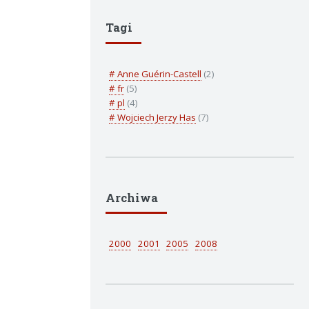
Tagi
# Anne Guérin-Castell
(2)
# fr
(5)
# pl
(4)
# Wojciech Jerzy Has
(7)
Archiwa
2000
2001
2005
2008