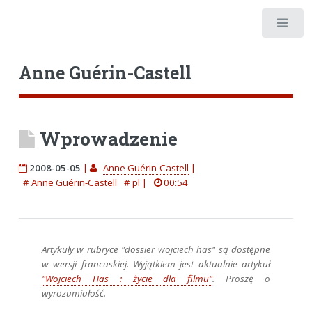
Anne Guérin-Castell
Wprowadzenie
2008-05-05
|
Anne Guérin-Castell
|
#
Anne Guérin-Castell
#
pl
|
00:54
Artykuły w rubryce "dossier wojciech has" są dostępne
w wersji francuskiej. Wyjątkiem jest aktualnie artykuł
"Wojciech Has : życie dla filmu"
. Proszę o
wyrozumiałość.