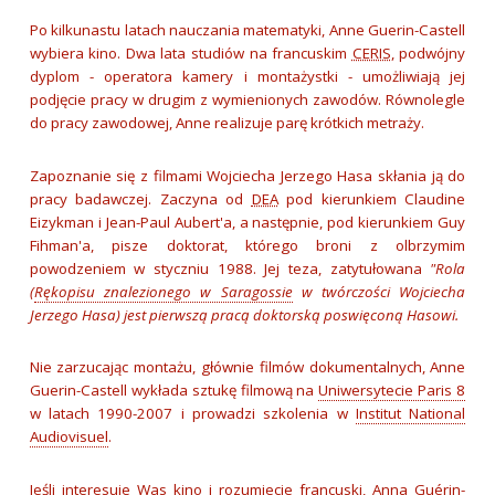
Po kilkunastu latach nauczania matematyki, Anne Guerin-Castell
wybiera kino. Dwa lata studiów na francuskim
CERIS
, podwójny
dyplom - operatora kamery i montażystki - umożliwiają jej
podjęcie pracy w drugim z wymienionych zawodów. Równolegle
do pracy zawodowej, Anne realizuje parę krótkich metraży.
Zapoznanie się z filmami Wojciecha Jerzego Hasa skłania ją do
pracy badawczej. Zaczyna od
DEA
pod kierunkiem Claudine
Eizykman i Jean-Paul Aubert'a, a następnie, pod kierunkiem Guy
Fihman'a, pisze doktorat, którego broni z olbrzymim
powodzeniem w styczniu 1988. Jej teza, zatytułowana
"Rola
(
Rękopisu znalezionego w Saragossie
w twórczości Wojciecha
Jerzego Hasa) jest pierwszą pracą doktorską poswięconą Hasowi.
Nie zarzucając montażu, głównie filmów dokumentalnych, Anne
Guerin-Castell wykłada sztukę filmową na
Uniwersytecie Paris 8
w latach 1990-2007 i prowadzi szkolenia w
Institut National
Audiovisuel
.
Jeśli interesuje Was kino i rozumiecie francuski, Anna Guérin-