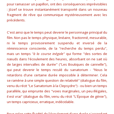
pour ramasser un papillon, ont des conséquences imprévisibles
: Józef se trouve instantanément transporté dans un nouveau
fragment de rêve qui communique mystérieusement avec les
précédents.
C'est ainsi que le temps peut devenir le personnage principal du
film. Non pas le temps physique, linéaire, fractionné, mesurable,
ni le temps provisoirement suspendu et inversé de la
réminiscence consciente, de la "recherche du temps perdu",
mais un temps
"à la course inégale"
qui forme
"des sortes de
nœuds dans l'écoulement des heures, absorbant on ne sait où
de larges intervalles de durée"
("Les Boutiques de cannelle"),
qui peut devenir le temps reculé du sanatorium -
"Nous le
retardons d'une certaine durée impossible à déterminer. Cela
se ramène à une simple question de relativité"
(dialogue du film,
venu du récit "Le Sanatorium à la Clepsydre") - ou bien un temps
parallèle, qui emprunte des
"voies marginales, un peu illégales,
il est vrai"
(dialogue du film, venu du récit "L'Époque de génie"),
un temps capricieux, erratique, indécidable.
Pour créer cette fluidité de l'écoulement d'une durée s'accordant