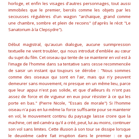
horloge, et enfin les visages d'autres personnages, tout aussi
immobiles que le premier, bercés comme les objets par les
secousses régulières d'un wagon
"archaïque, grand comme
une chambre, sombre et plein de recoins"
(d'après le récit "Le
Sanatorium à la Clepsydre").
Début magistral, qu'aucun dialogue, aucune surimpression
textuelle ne vient troubler, qui nous introduit d'emblée au cœur
du sujet du film. Cet oiseau qui tente de se maintenir en vol est à
l'image de l'homme dans sa tentative sans cesse recommencée
de saisir un instant qui toujours se dérobe :
"Nous sommes
comme des oiseaux qui sont en l'air, mais qui n'y peuvent
demeurer sans mouvement, ni presque en un même lieu, parce
que leur appui n'est pas solide, et que d'ailleurs ils n'ont pas
assez de force et de vigueur en eux pour résister à ce qui les
porte en bas."
(Pierre Nicole, "Essais de morale") Si l'homme
oiseau n'a pas en lui-même la force suffisante pour se maintenir
en vol, le mouvement continu du paysage laisse croire que la
machine, cet œil-caméra qu'il a créé, peut, lui au moins, continuer
son vol sans limites. Cette illusion à son tour se dissipe lorsque
le deuxième cadre fait irruption dans le premier : ce qui