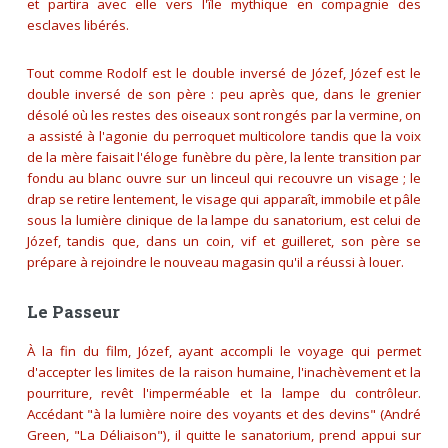
et partira avec elle vers l'île mythique en compagnie des
esclaves libérés.
Tout comme Rodolf est le double inversé de Józef, Józef est le
double inversé de son père : peu après que, dans le grenier
désolé où les restes des oiseaux sont rongés par la vermine, on
a assisté à l'agonie du perroquet multicolore tandis que la voix
de la mère faisait l'éloge funèbre du père, la lente transition par
fondu au blanc ouvre sur un linceul qui recouvre un visage ; le
drap se retire lentement, le visage qui apparaît, immobile et pâle
sous la lumière clinique de la lampe du sanatorium, est celui de
Józef, tandis que, dans un coin, vif et guilleret, son père se
prépare à rejoindre le nouveau magasin qu'il a réussi à louer.
Le Passeur
À la fin du film, Józef, ayant accompli le voyage qui permet
d'accepter les limites de la raison humaine, l'inachèvement et la
pourriture, revêt l'imperméable et la lampe du contrôleur.
Accédant
"à la lumière noire des voyants et des devins"
(André
Green, "La Déliaison"), il quitte le sanatorium, prend appui sur