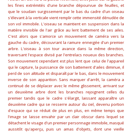
les fines extrémités d'une branche dépourvue de feuilles, et
que le soudain surgissement par le bas du cadre d'un oiseau
s'élevant à la verticale vient remplir cette immensité dénudée de
son vol immobile. L'oiseau se maintient en suspension dans la
matière invisible de l'air grâce au lent battement de ses ailes.
C'est alors que s'amorce un mouvement de caméra vers la
gauche du cadre, découvrant la ramure enneigée d'un premier
arbre. L'oiseau à son tour avance dans la même direction,
traversant l'espace divisé par l'entrelacs noueux des branches.
Son mouvement cependant est plus lent que celui de l'appareil
qui le capture, la puissance de son battement d'ailes diminue, il
perd de son altitude et disparaît par le bas, dans le mouvement
inverse de son apparition. Sans marquer d'arrêt, la caméra a
continué de se déplacer avec le même glissement, arrivant sur
un deuxième arbre dont les branches rejoignent celles du
premier tandis que le cadre s'élargit, laissant apparaître un
deuxième cadre qui se resserre autour du ciel, devenu portion
d'espace qui se réduit de plus en plus, en même temps que
l'image se laisse envahir par un clair obscur dans lequel se
détachent le visage d'un premier personnage immobile, masqué
aussitôt qu'aperçu, puis un amas d'objets, dont une vieille