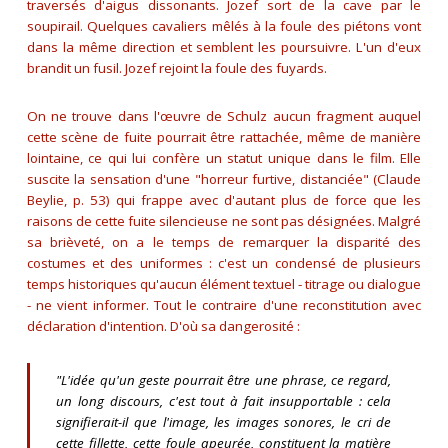
traversés d'aigus dissonants. Jozef sort de la cave par le
soupirail. Quelques cavaliers mêlés à la foule des piétons vont
dans la même direction et semblent les poursuivre. L'un d'eux
brandit un fusil. Jozef rejoint la foule des fuyards.
On ne trouve dans l'œuvre de Schulz aucun fragment auquel
cette scène de fuite pourrait être rattachée, même de manière
lointaine, ce qui lui confère un statut unique dans le film. Elle
suscite la sensation d'une
"horreur furtive, distanciée"
(Claude
Beylie, p. 53) qui frappe avec d'autant plus de force que les
raisons de cette fuite silencieuse ne sont pas désignées. Malgré
sa brièveté, on a le temps de remarquer la disparité des
costumes et des uniformes : c'est un condensé de plusieurs
temps historiques qu'aucun élément textuel - titrage ou dialogue
- ne vient informer. Tout le contraire d'une reconstitution avec
déclaration d'intention. D'où sa dangerosité :
"L'idée qu'un geste pourrait être une phrase, ce regard,
un long discours, c'est tout à fait insupportable : cela
signifierait-il que l'image, les images sonores, le cri de
cette fillette, cette foule apeurée, constituent la matière