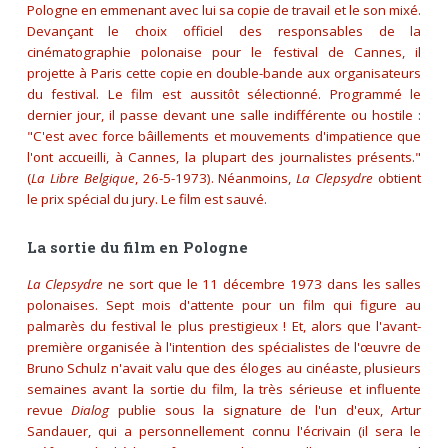
Pologne en emmenant avec lui sa copie de travail et le son mixé.
Devançant le choix officiel des responsables de la
cinématographie polonaise pour le festival de Cannes, il
projette à Paris cette copie en double-bande aux organisateurs
du festival. Le film est aussitôt sélectionné. Programmé le
dernier jour, il passe devant une salle indifférente ou hostile :
"C'est avec force bâillements et mouvements d'impatience que
l'ont accueilli, à Cannes, la plupart des journalistes présents."
(
La Libre Belgique
, 26-5-1973). Néanmoins,
La Clepsydre
obtient
le prix spécial du jury. Le film est sauvé.
La sortie du film en Pologne
La Clepsydre
ne sort que le 11 décembre 1973 dans les salles
polonaises. Sept mois d'attente pour un film qui figure au
palmarès du festival le plus prestigieux ! Et, alors que l'avant-
première organisée à l'intention des spécialistes de l'œuvre de
Bruno Schulz n'avait valu que des éloges au cinéaste, plusieurs
semaines avant la sortie du film, la très sérieuse et influente
revue
Dialog
publie sous la signature de l'un d'eux, Artur
Sandauer, qui a personnellement connu l'écrivain (il sera le