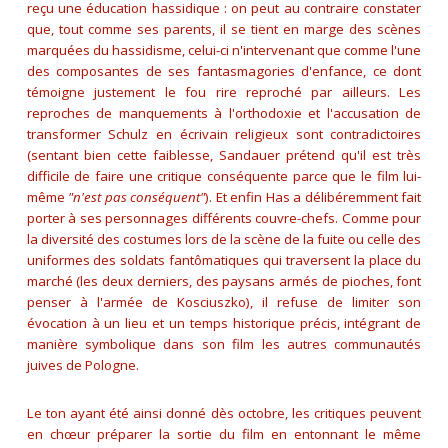
reçu une éducation hassidique : on peut au contraire constater
que, tout comme ses parents, il se tient en marge des scènes
marquées du hassidisme, celui-ci n'intervenant que comme l'une
des composantes de ses fantasmagories d'enfance, ce dont
témoigne justement le fou rire reproché par ailleurs. Les
reproches de manquements à l'orthodoxie et l'accusation de
transformer Schulz en écrivain religieux sont contradictoires
(sentant bien cette faiblesse, Sandauer prétend qu'il est très
difficile de faire une critique conséquente parce que le film lui-
même
"n'est pas conséquent"
). Et enfin Has a délibéremment fait
porter à ses personnages différents couvre-chefs. Comme pour
la diversité des costumes lors de la scène de la fuite ou celle des
uniformes des soldats fantômatiques qui traversent la place du
marché (les deux derniers, des paysans armés de pioches, font
penser à l'armée de Kosciuszko), il refuse de limiter son
évocation à un lieu et un temps historique précis, intégrant de
manière symbolique dans son film les autres communautés
juives de Pologne.
Le ton ayant été ainsi donné dès octobre, les critiques peuvent
en chœur préparer la sortie du film en entonnant le même