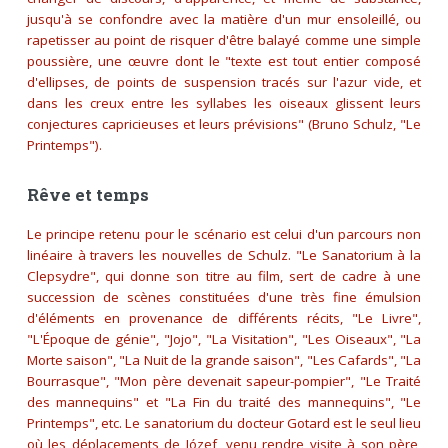
jusqu'à se confondre avec la matière d'un mur ensoleillé, ou
rapetisser au point de risquer d'être balayé comme une simple
poussière, une œuvre dont le
"texte est tout entier composé
d'ellipses, de points de suspension tracés sur l'azur vide, et
dans les creux entre les syllabes les oiseaux glissent leurs
conjectures capricieuses et leurs prévisions"
(Bruno Schulz, "Le
Printemps").
Rêve et temps
Le principe retenu pour le scénario est celui d'un parcours non
linéaire à travers les nouvelles de Schulz. "Le Sanatorium à la
Clepsydre", qui donne son titre au film, sert de cadre à une
succession de scènes constituées d'une très fine émulsion
d'éléments en provenance de différents récits, "Le Livre",
"L'Époque de génie", "Jojo", "La Visitation", "Les Oiseaux", "La
Morte saison", "La Nuit de la grande saison", "Les Cafards", "La
Bourrasque", "Mon père devenait sapeur-pompier", "Le Traité
des mannequins" et "La Fin du traité des mannequins", "Le
Printemps", etc. Le sanatorium du docteur Gotard est le seul lieu
où les déplacements de Józef, venu rendre visite à son père,