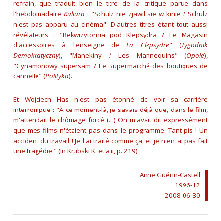
refrain, que traduit bien le titre de la critique parue dans
l'hebdomadaire
Kultura
: "Schulz nie zjawil sie w kinie / Schulz
n'est pas apparu au cinéma". D'autres titres étant tout aussi
révélateurs : "Rekwizytornia pod Klepsydra / Le Magasin
d'accessoires à l'enseigne de
La Clepsydre
" (
Tygodnik
Demokratyczny
), "Manekiny / Les Mannequins" (
Opole
),
"Cynamonowy supersam / Le Supermarché des boutiques de
cannelle" (
Polityka
).
Et Wojciech Has n'est pas étonné de voir sa carrière
interrompue :
"À ce moment-là, je savais déjà que, dans le film,
m'attendait le chômage forcé (…) On m'avait dit expressément
que mes films n'étaient pas dans le programme. Tant pis ! Un
accident du travail ! Je l'ai traité comme ça, et je n'en ai pas fait
une tragédie."
(in Krubski K. et alii, p. 219)
Anne Guérin-Castell
1996-12
2008-06-30