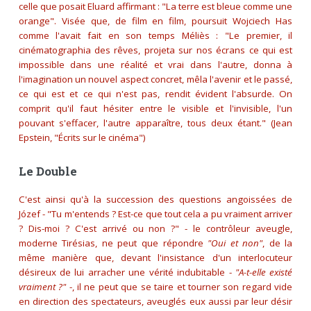
celle que posait Eluard affirmant :
"La terre est bleue comme une
orange"
. Visée que, de film en film, poursuit Wojciech Has
comme l'avait fait en son temps Méliès :
"Le premier, il
cinématographia des rêves, projeta sur nos écrans ce qui est
impossible dans une réalité et vrai dans l'autre, donna à
l'imagination un nouvel aspect concret, mêla l'avenir et le passé,
ce qui est et ce qui n'est pas, rendit évident l'absurde. On
comprit qu'il faut hésiter entre le visible et l'invisible, l'un
pouvant s'effacer, l'autre apparaître, tous deux étant."
(Jean
Epstein, "Écrits sur le cinéma")
Le Double
C'est ainsi qu'à la succession des questions angoissées de
Józef -
"Tu m'entends ? Est-ce que tout cela a pu vraiment arriver
? Dis-moi ? C'est arrivé ou non ?"
- le contrôleur aveugle,
moderne Tirésias, ne peut que répondre
"Oui et non"
, de la
même manière que, devant l'insistance d'un interlocuteur
désireux de lui arracher une vérité indubitable -
"A-t-elle existé
vraiment ?"
-, il ne peut que se taire et tourner son regard vide
en direction des spectateurs, aveuglés eux aussi par leur désir