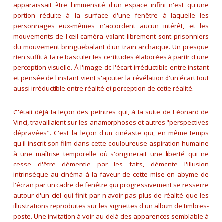
apparaissait être l'immensité d'un espace infini n'est qu'une
portion réduite à la surface d'une fenêtre à laquelle les
personnages eux-mêmes n'accordent aucun intérêt, et les
mouvements de l'œil-caméra volant librement sont prisonniers
du mouvement bringuebalant d'un train archaïque. Un presque
rien suffit à faire basculer les certitudes élaborées à partir d'une
perception visuelle. À l'image de l'écart irréductible entre instant
et pensée de l'instant vient s'ajouter la révélation d'un écart tout
aussi irréductible entre réalité et perception de cette réalité.
C'était déjà la leçon des peintres qui, à la suite de Léonard de
Vinci, travaillaient sur les anamorphoses et autres "perspectives
dépravées". C'est la leçon d'un cinéaste qui, en même temps
qu'il inscrit son film dans cette douloureuse aspiration humaine
à une maîtrise temporelle où s'originerait une liberté qui ne
cesse d'être démentie par les faits, démonte l'illusion
intrinsèque au cinéma à la faveur de cette mise en abyme de
l'écran par un cadre de fenêtre qui progressivement se resserre
autour d'un ciel qui finit par n'avoir pas plus de réalité que les
illustrations reproduites sur les vignettes d'un album de timbres-
poste. Une invitation à voir au-delà des apparences semblable à