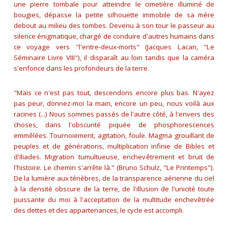
une pierre tombale pour atteindre le cimetière illuminé de
bougies, dépasse la petite silhouette immobile de sa mère
debout au milieu des tombes. Devenu à son tour le passeur au
silence énigmatique, chargé de conduire d'autres humains dans
ce voyage vers
"l'entre-deux-morts"
(Jacques Lacan, "Le
Séminaire Livre VIII"), il disparaît au loin tandis que la caméra
s'enfonce dans les profondeurs de la terre.
"Mais ce n'est pas tout, descendons encore plus bas. N'ayez
pas peur, donnez-moi la main, encore un peu, nous voilà aux
racines (...) Nous sommes passés de l'autre côté, à l'envers des
choses, dans l'obscurité piquée de phosphorescences
emmêlées. Tournoiement, agitation, foule. Magma grouillant de
peuples et de générations, multiplication infinie de Bibles et
d'Iliades. Migration tumultueuse, enchevêtrement et bruit de
l'histoire. Le chemin s'arrête là."
(Bruno Schulz, "Le Printemps").
De la lumière aux ténèbres, de la transparence aérienne du ciel
à la densité obscure de la terre, de l'illusion de l'unicité toute
puissante du moi à l'acceptation de la multitude enchevêtrée
des dettes et des appartenances, le cycle est accompli.