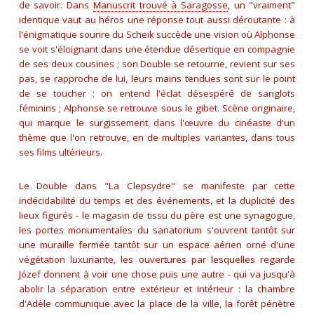
de savoir. Dans
Manuscrit trouvé à Saragosse
, un "vraiment"
identique vaut au héros une réponse tout aussi déroutante : à
l'énigmatique sourire du Scheik succède une vision où Alphonse
se voit s'éloignant dans une étendue désertique en compagnie
de ses deux cousines ; son Double se retourne, revient sur ses
pas, se rapproche de lui, leurs mains tendues sont sur le point
de se toucher ; on entend l'éclat désespéré de sanglots
féminins ; Alphonse se retrouve sous le gibet. Scène originaire,
qui marque le surgissement dans l'œuvre du cinéaste d'un
thème que l'on retrouve, en de multiples variantes, dans tous
ses films ultérieurs.
Le Double dans "La Clepsydre" se manifeste par cette
indécidabilité du temps et des événements, et la duplicité des
lieux figurés - le magasin de tissu du père est une synagogue,
les portes monumentales du sanatorium s'ouvrent tantôt sur
une muraille fermée tantôt sur un espace aérien orné d'une
végétation luxuriante, les ouvertures par lesquelles regarde
Józef donnent à voir une chose puis une autre - qui va jusqu'à
abolir la séparation entre extérieur et intérieur : la chambre
d'Adèle communique avec la place de la ville, la forêt pénètre