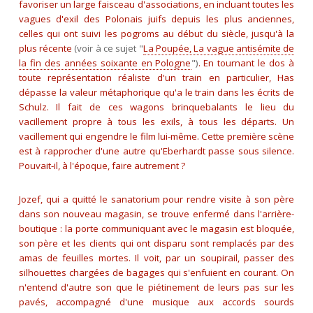
favoriser un large faisceau d'associations, en incluant toutes les
vagues d'exil des Polonais juifs depuis les plus anciennes,
celles qui ont suivi les pogroms au début du siècle, jusqu'à la
plus récente
(voir à ce sujet "
La Poupée, La vague antisémite de
la fin des années soixante en Pologne
")
. En tournant le dos à
toute représentation réaliste d'un train en particulier, Has
dépasse la valeur métaphorique qu'a le train dans les écrits de
Schulz. Il fait de ces wagons brinquebalants le lieu du
vacillement propre à tous les exils, à tous les départs. Un
vacillement qui engendre le film lui-même. Cette première scène
est à rapprocher d'une autre qu'Eberhardt passe sous silence.
Pouvait-il, à l'époque, faire autrement ?
Jozef, qui a quitté le sanatorium pour rendre visite à son père
dans son nouveau magasin, se trouve enfermé dans l'arrière-
boutique : la porte communiquant avec le magasin est bloquée,
son père et les clients qui ont disparu sont remplacés par des
amas de feuilles mortes. Il voit, par un soupirail, passer des
silhouettes chargées de bagages qui s'enfuient en courant. On
n'entend d'autre son que le piétinement de leurs pas sur les
pavés, accompagné d'une musique aux accords sourds