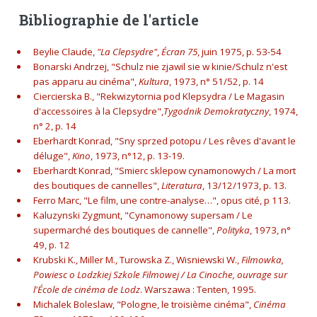
Bibliographie de l'article
Beylie Claude,
"La Clepsydre"
,
Écran 75
, juin 1975, p. 53-54
Bonarski Andrzej, "Schulz nie zjawil sie w kinie/Schulz n'est
pas apparu au cinéma",
Kultura
, 1973, n° 51/52, p. 14
Ciercierska B., "Rekwizytornia pod Klepsydra / Le Magasin
d'accessoires à la Clepsydre",
Tygodnik Demokratyczny
, 1974,
n° 2, p. 14
Eberhardt Konrad, "Sny sprzed potopu / Les rêves d'avant le
déluge",
Kino
, 1973, n°12, p. 13-19.
Eberhardt Konrad, "Smierc sklepow cynamonowych / La mort
des boutiques de cannelles",
Literatura
, 13/12/1973, p. 13.
Ferro Marc, "Le film, une contre-analyse…", opus cité, p 113.
Kaluzynski Zygmunt, "Cynamonowy supersam / Le
supermarché des boutiques de cannelle",
Polityka
, 1973, n°
49, p. 12
Krubski K., Miller M., Turowska Z., Wisniewski W.,
Filmowka,
Powiesc o Lodzkiej Szkole Filmowej / La Cinoche, ouvrage sur
l'École de cinéma de Lodz
. Warszawa : Tenten, 1995.
Michalek Boleslaw, "Pologne, le troisième cinéma",
Cinéma