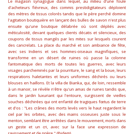
Le magasin synagogue dans lequel, au milieu d'une foule
d'acheteurs fiévreux, des commis prestidigitateurs déploient
des mètres de tissus colorés tandis que le père perché domine
l'agitation boutiquière en lançant des bulles de savon n'est plus
ensuite qu'une boutique délabrée où sont dépliés avec
méticulosité, devant quelques clients décatis et silencieux, des
coupons de tissus mangés par les mites sur lesquels courent
des cancrelats. La place du marché et son ambiance de fête,
avec ses Indiens et ses hommes-oiseaux magnifiques, se
transforme en un désert de ruines où passe la colonne
fantomatique des morts de toutes les guerres, avec leurs
visages parcheminés par la pourriture, le sang et la boue, leurs
respirations haletantes et leurs uniformes déchirés ou leurs
blouses en haillons. Et la villa de Bianka, qui, de loin, ressemble
à un manoir, se révèle n'être qu'un amas de ruines tandis que,
dans le jardin luxuriant qui l'entoure, surgissent de vieilles
souches déchirées qui ont enfanté de tragiques fœtus de terre
et d'os :
"Les crânes des morts levés vers le haut regardent le
ciel par les orbites, avec des mains osseuses juste sous le
menton, semblant être arrêtées dans le mouvement, morts dans
un geste et un cri, avec sur la face une expression de
ravissement et de prière."
(Ibidem)