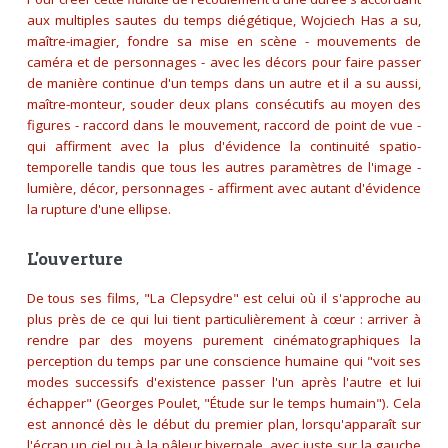
aux multiples sautes du temps diégétique, Wojciech Has a su,
maître-imagier, fondre sa mise en scène - mouvements de
caméra et de personnages - avec les décors pour faire passer
de manière continue d'un temps dans un autre et il a su aussi,
maître-monteur, souder deux plans consécutifs au moyen des
figures - raccord dans le mouvement, raccord de point de vue -
qui affirment avec la plus d'évidence la continuité spatio-
temporelle tandis que tous les autres paramètres de l'image -
lumière, décor, personnages - affirment avec autant d'évidence
la rupture d'une ellipse.
L'ouverture
De tous ses films, "La Clepsydre" est celui où il s'approche au
plus près de ce qui lui tient particulièrement à cœur : arriver à
rendre par des moyens purement cinématographiques la
perception du temps par une conscience humaine qui
"voit ses
modes successifs d'existence passer l'un après l'autre et lui
échapper"
(Georges Poulet, "Étude sur le temps humain"). Cela
est annoncé dès le début du premier plan, lorsqu'apparaît sur
l'écran un ciel nu à la pâleur hivernale, avec juste sur la gauche