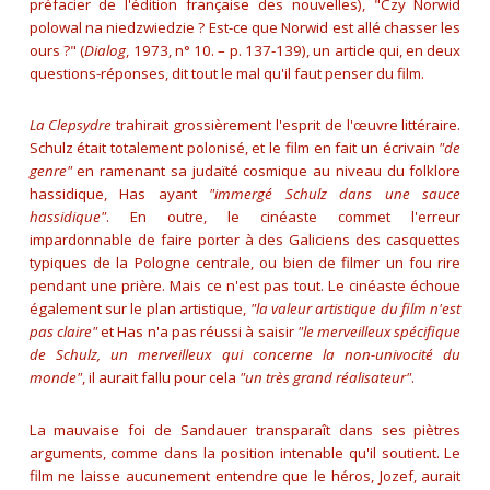
préfacier de l'édition française des nouvelles),
"Czy Norwid
polowal na niedzwiedzie ? Est-ce que Norwid est allé chasser les
ours ?"
(
Dialog
, 1973, n° 10. – p. 137-139), un article qui, en deux
questions-réponses, dit tout le mal qu'il faut penser du film.
La Clepsydre
trahirait grossièrement l'esprit de l'œuvre littéraire.
Schulz était totalement polonisé, et le film en fait un écrivain
"de
genre"
en ramenant sa judaïté cosmique au niveau du folklore
hassidique, Has ayant
"immergé Schulz dans une sauce
hassidique"
. En outre, le cinéaste commet l'erreur
impardonnable de faire porter à des Galiciens des casquettes
typiques de la Pologne centrale, ou bien de filmer un fou rire
pendant une prière. Mais ce n'est pas tout. Le cinéaste échoue
également sur le plan artistique,
"la valeur artistique du film n'est
pas claire"
et Has n'a pas réussi à saisir
"le merveilleux spécifique
de Schulz, un merveilleux qui concerne la non-univocité du
monde"
, il aurait fallu pour cela
"un très grand réalisateur"
.
La mauvaise foi de Sandauer transparaît dans ses piètres
arguments, comme dans la position intenable qu'il soutient. Le
film ne laisse aucunement entendre que le héros, Jozef, aurait