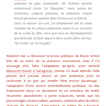
polonais les plus marquants. Ses lecteurs avaient
notamment choisi "La Clepsydre", mais, parmi les
nombreux critiques polonais, la rédaction n'avait
trouvé personne ayant le désir d'écrire sur ce film-là.
Dans la version qui suit, j'ai simplement ôté du texte
l'analyse de la critique polonaise avant et au moment
de la sortie du film, ainsi que tout un développement
qui nécessite de faire appel à deux autres films de Has,
"les Codes" et "La Poupée".
Wojciech Has a découvert la prose poétique de Bruno Schulz
très tôt au cours de sa jeunesse cracovienne, mais il n'a
envisagé d'en faire l'adaptation qu'après avoir terminé
Manuscrit trouvé à Saragosse
, comme s'il avait attendu cette
preuve qu'il pouvait réussir un pari audacieux pour se
confronter à un pari qui semble l'être encore davantage :
l'adaptation d'une œuvre essentiellement poétique, où des
événements ténus se dissolvent en un entrelacs de motifs
récurrents abandonnés à peine esquissés, tandis que les
personnages, insaisissables, peuvent, comme le père du héros,
changer de discours, d'apparence, et même de substance,