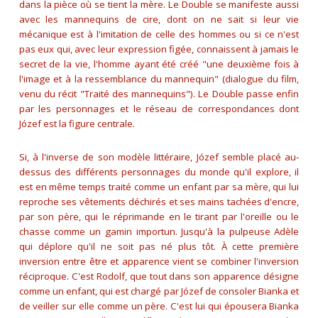
dans la pièce où se tient la mère. Le Double se manifeste aussi
avec les mannequins de cire, dont on ne sait si leur vie
mécanique est à l'imitation de celle des hommes ou si ce n'est
pas eux qui, avec leur expression figée, connaissent à jamais le
secret de la vie, l'homme ayant été créé
"une deuxième fois à
l'image et à la ressemblance du mannequin"
(dialogue du film,
venu du récit "Traité des mannequins"). Le Double passe enfin
par les personnages et le réseau de correspondances dont
Józef est la figure centrale.
Si, à l'inverse de son modèle littéraire, Józef semble placé au-
dessus des différents personnages du monde qu'il explore, il
est en même temps traité comme un enfant par sa mère, qui lui
reproche ses vêtements déchirés et ses mains tachées d'encre,
par son père, qui le réprimande en le tirant par l'oreille ou le
chasse comme un gamin importun. Jusqu'à la pulpeuse Adèle
qui déplore qu'il ne soit pas né plus tôt. À cette première
inversion entre être et apparence vient se combiner l'inversion
réciproque. C'est Rodolf, que tout dans son apparence désigne
comme un enfant, qui est chargé par Józef de consoler Bianka et
de veiller sur elle comme un père. C'est lui qui épousera Bianka