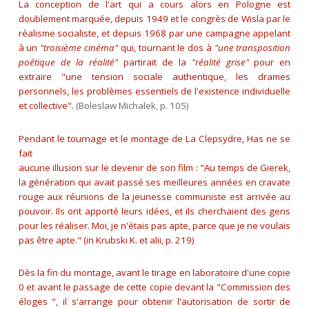
La conception de l'art qui a cours alors en Pologne est
doublement marquée, depuis 1949 et le congrès de Wisla par le
réalisme socialiste, et depuis 1968 par une campagne appelant
à un
"troisième cinéma"
qui, tournant le dos à
"une transposition
poétique de la réalité"
partirait de la
"réalité grise"
pour en
extraire
"une tension sociale authentique, les drames
personnels, les problèmes essentiels de l'existence individuelle
et collective"
.
(Boleslaw Michalek, p. 105)
Pendant le tournage et le montage de La Clepsydre, Has ne se
fait
aucune illusion sur le devenir de son film :
"Au temps de Gierek,
la génération qui avait passé ses meilleures années en cravate
rouge aux réunions de la jeunesse communiste est arrivée au
pouvoir. Ils ont apporté leurs idées, et ils cherchaient des gens
pour les réaliser. Moi, je n'étais pas apte, parce que je ne voulais
pas être apte."
(in Krubski K. et alii, p. 219)
Dès la fin du montage, avant le tirage en laboratoire d'une copie
0 et avant le passage de cette copie devant la "Commission des
éloges ", il s'arrange pour obtenir l'autorisation de sortir de