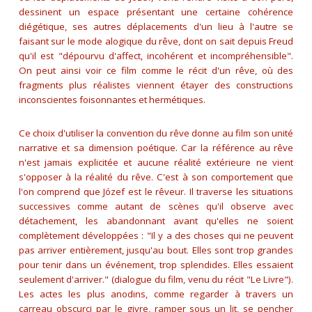
dessinent un espace présentant une certaine cohérence
diégétique, ses autres déplacements d'un lieu à l'autre se
faisant sur le mode alogique du rêve, dont on sait depuis Freud
qu'il est
"dépourvu d'affect, incohérent et incompréhensible"
.
On peut ainsi voir ce film comme le récit d'un rêve, où des
fragments plus réalistes viennent étayer des constructions
inconscientes foisonnantes et hermétiques.
Ce choix d'utiliser la convention du rêve donne au film son unité
narrative et sa dimension poétique. Car la référence au rêve
n'est jamais explicitée et aucune réalité extérieure ne vient
s'opposer à la réalité du rêve. C'est à son comportement que
l'on comprend que Józef est le rêveur. Il traverse les situations
successives comme autant de scènes qu'il observe avec
détachement, les abandonnant avant qu'elles ne soient
complètement développées :
"Il y a des choses qui ne peuvent
pas arriver entièrement, jusqu'au bout. Elles sont trop grandes
pour tenir dans un événement, trop splendides. Elles essaient
seulement d'arriver."
(dialogue du film, venu du récit "Le Livre").
Les actes les plus anodins, comme regarder à travers un
carreau obscurci par le givre, ramper sous un lit, se pencher